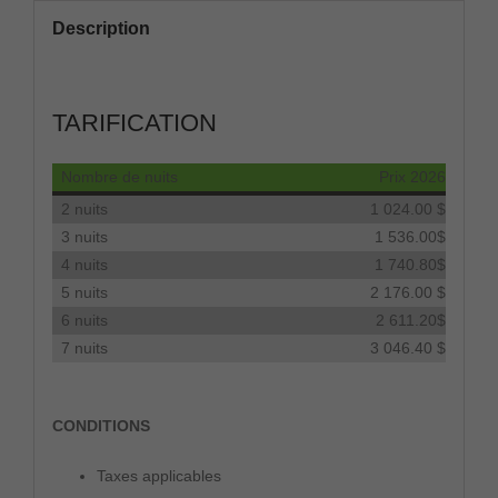
Description
TARIFICATION
Nombre de nuits
Prix 2026
2 nuits
1 024.00 $
3 nuits
1 536.00$
4 nuits
1 740.80$
5 nuits
2 176.00 $
6 nuits
2 611.20$
7 nuits
3 046.40 $
CONDITIONS
Taxes applicables