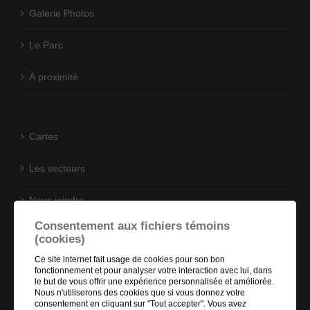
Galerie Photos
Le Parc
À proximité
Cartes
Les secteurs
Nous joindre
Consentement aux fichiers témoins
(cookies)
Ce site internet fait usage de cookies pour son bon
fonctionnement et pour analyser votre interaction avec lui, dans
le but de vous offrir une expérience personnalisée et améliorée.
Nous n'utiliserons des cookies que si vous donnez votre
consentement en cliquant sur "Tout accepter". Vous avez