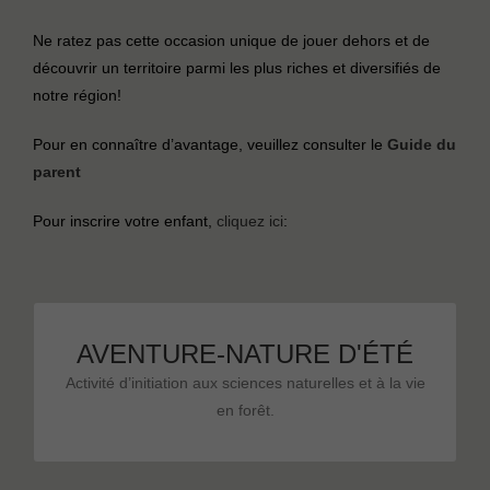
Ne ratez pas cette occasion unique de jouer dehors et de
découvrir un territoire parmi les plus riches et diversifiés de
notre région!
Pour en connaître d’avantage, veuillez consulter le
Guide du
parent
Pour inscrire votre enfant,
cliquez ici
:
Activités en juillet et août
AVENTURE-NATURE D'ÉTÉ
Activité d’initiation aux sciences naturelles et à la vie
Cliquez ici pour plus d’informations
en forêt.