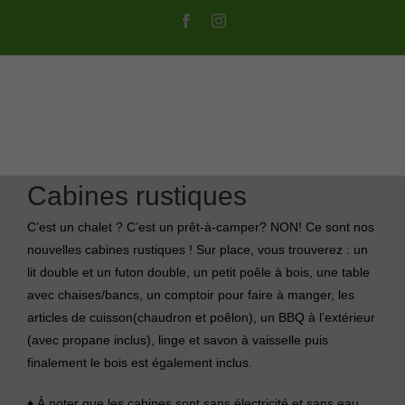
Skip
Facebook
Instagram
to
content
Cabines rustiques
C’est un chalet ? C’est un prêt-à-camper? NON! Ce sont nos
nouvelles cabines rustiques ! Sur place, vous trouverez : un
lit double et un futon double, un petit poêle à bois, une table
avec chaises/bancs, un comptoir pour faire à manger, les
articles de cuisson(chaudron et poêlon), un BBQ à l’extérieur
(avec propane inclus), linge et savon à vaisselle puis
finalement le bois est également inclus.
♦ À noter que les cabines sont sans électricité et sans eau