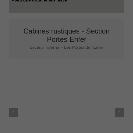
♦
Aucune douche sur place
Cabines rustiques - Section
Hiver seulement
Portes Enfer
Secteur hivernal - Les Portes de l'Enfer
Cliquez ici pour plus d’informations