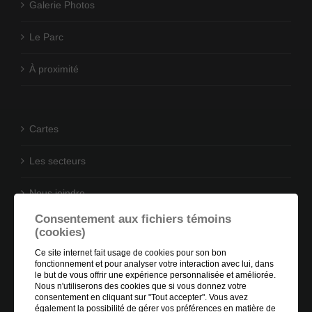
Galerie Photos
Le Parc
À proximité
Cartes
Les secteurs
Nous joindre
Consentement aux fichiers témoins
(cookies)
Ce site internet fait usage de cookies pour son bon
fonctionnement et pour analyser votre interaction avec lui, dans
le but de vous offrir une expérience personnalisée et améliorée.
Nous n'utiliserons des cookies que si vous donnez votre
consentement en cliquant sur "Tout accepter". Vous avez
également la possibilité de gérer vos préférences en matière de